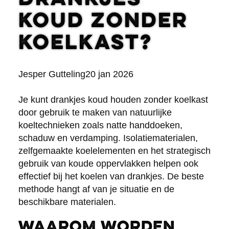
drankjes
koud zonder
koelkast?
Posted
Jesper Gutteling
20 jan 2026
by:
Je kunt drankjes koud houden zonder koelkast
door gebruik te maken van natuurlijke
koeltechnieken zoals natte handdoeken,
schaduw en verdamping. Isolatiematerialen,
zelfgemaakte koelelementen en het strategisch
gebruik van koude oppervlakken helpen ook
effectief bij het koelen van drankjes. De beste
methode hangt af van je situatie en de
beschikbare materialen.
Waarom worden