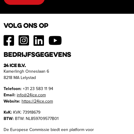
Volg ons op
Bedrijfsgegevens
24 ICE B.V.
Kamerlingh Onneslaan 6
8218 MA Lelystad
Telefoon:
+31 23 583 11 94
Email:
info@24ice.com
Website:
https://24ice.com
KvK:
KVK: 73918679
BTW:
BTW: NL859709577B01
De Europese Commissie biedt een platform voor