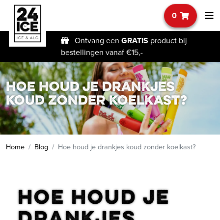
0
Ontvang een
GRATIS
product bij
bestellingen vanaf €15,-
Hoe houd je drankjes
koud zonder koelkast?
Home
Blog
Hoe houd je drankjes koud zonder koelkast?
Hoe houd je