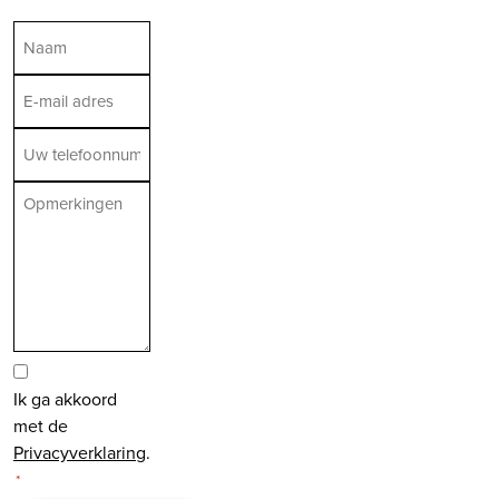
Naam
*
E-
mailadres
Telefoon
*
Opmerkingen
Toestemming
Ik ga akkoord
*
met de
Privacyverklaring
.
*