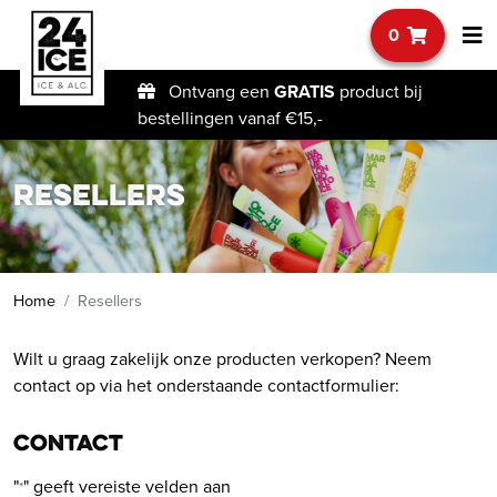
0
Ontvang een
GRATIS
product bij
bestellingen vanaf €15,-
Resellers
Home
Resellers
Wilt u graag zakelijk onze producten verkopen? Neem
contact op via het onderstaande contactformulier:
Contact
"
" geeft vereiste velden aan
*