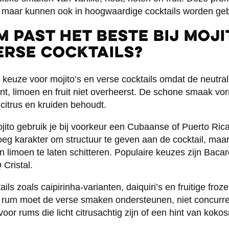
 maar kunnen ook in hoogwaardige cocktails worden geb
 past het beste bij moji
erse cocktails?
e keuze voor mojito’s en verse cocktails omdat de neutr
nt, limoen en fruit niet overheerst. De schone smaak vor
citrus en kruiden behoudt.
jito gebruik je bij voorkeur een Cubaanse of Puerto Ric
g karakter om structuur te geven aan de cocktail, maar 
limoen te laten schitteren. Populaire keuzes zijn Bacar
Cristal.
ils zoals caipirinha-varianten, daiquiri’s en fruitige froze
e rum moet de verse smaken ondersteunen, niet concurre
 voor rums die licht citrusachtig zijn of een hint van koko