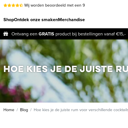
Wij worden beoordeeld met een 9
Shop
Ontdek onze smaken
Merchandise
Ontvang een
GRATIS
product bij bestellingen vanaf €15,-
Hoe kies je de juiste 
Home
Blog
Hoe kies je de juiste rum voor verschillende cocktail