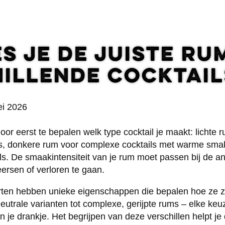
es je de juiste r
illende cocktail
i 2026
door eerst te bepalen welk type cocktail je maakt: lichte r
’s, donkere rum voor complexe cocktails met warme smak
ils. De smaakintensiteit van je rum moet passen bij de a
ersen of verloren te gaan.
rten hebben unieke eigenschappen die bepalen hoe ze z
 neutrale varianten tot complexe, gerijpte rums – elke ke
n je drankje. Het begrijpen van deze verschillen helpt je