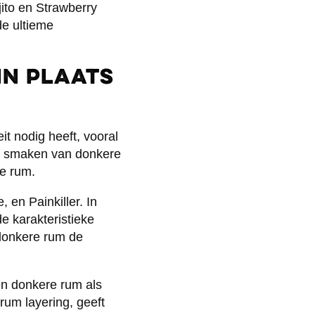
jito en Strawberry
de ultieme
in plaats
t nodig heeft, vooral
ere smaken van donkere
e rum.
 en Painkiller. In
 karakteristieke
donkere rum de
 en donkere rum als
rum layering, geeft