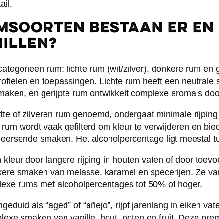
ail.
msoorten bestaan er en 
illen?
ategorieën rum: lichte rum (wit/zilver), donkere rum en g
ofielen en toepassingen. Lichte rum heeft een neutrale
ken, en gerijpte rum ontwikkelt complexe aroma’s door 
itte of zilveren rum genoemd, ondergaat minimale rijping
rum wordt vaak gefilterd om kleur te verwijderen en bied
heersende smaken. Het alcoholpercentage ligt meestal 
n kleur door langere rijping in houten vaten of door toev
kere smaken van melasse, karamel en specerijen. Ze va
plexe rums met alcoholpercentages tot 50% of hoger.
geduid als “aged” of “añejo”, rijpt jarenlang in eiken vat
lexe smaken van vanille, hout, noten en fruit. Deze p