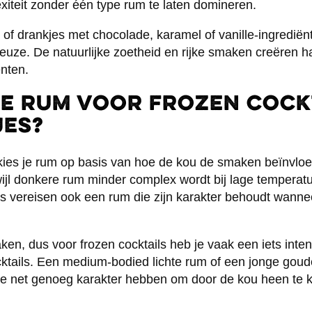
xiteit zonder één type rum te laten domineren.
s of drankjes met chocolade, karamel of vanille-ingredië
e keuze. De natuurlijke zoetheid en rijke smaken creëren
nten.
je rum voor frozen cock
jes?
 kies je rum op basis van hoe de kou de smaken beïnvloe
rwijl donkere rum minder complex wordt bij lage temperat
js vereisen ook een rum die zijn karakter behoudt wann
en, dus voor frozen cocktails heb je vaak een iets inte
cktails. Een medium-bodied lichte rum of een jonge gou
ze net genoeg karakter hebben om door de kou heen te 