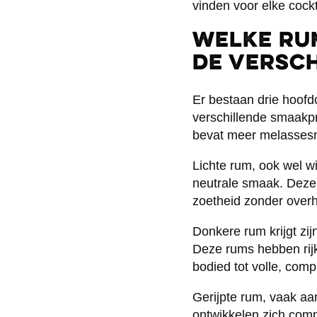
vinden voor elke cockt
Welke ru
de versch
Er bestaan drie hoofdc
verschillende smaakpr
bevat meer melassesma
Lichte rum, ook wel w
neutrale smaak. Deze 
zoetheid zonder over
Donkere rum krijgt zij
Deze rums hebben rij
bodied tot volle, com
Gerijpte rum, vaak aan
ontwikkelen zich comp