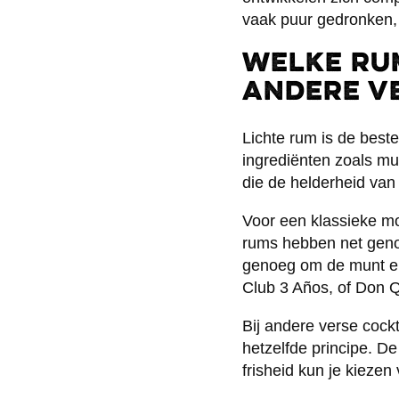
vaak puur gedronken,
Welke rum
andere v
Lichte rum is de best
ingrediënten zoals mu
die de helderheid van 
Voor een klassieke mo
rums hebben net genoe
genoeg om de munt en 
Club 3 Años, of Don Q 
Bij andere verse cockta
hetzelfde principe. D
frisheid kun je kiezen