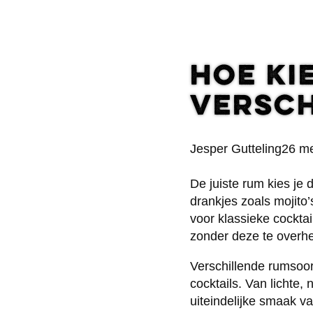
Hoe ki
versch
Posted
Jesper Gutteling
26 me
by:
De juiste rum kies je 
drankjes zoals mojito
voor klassieke cockta
zonder deze te overhe
Verschillende rumsoo
cocktails. Van lichte,
uiteindelijke smaak va