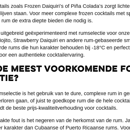
ktails zoals Frozen Daiquiri’s of Piña Colada’s zorgt lich
blijven staan. Voor meer complexe frozen cocktails met s
rum de extra diepte bieden die nodig is.
 uitgebreid geëxperimenteerd met rumselectie voor onz
ojito, Strawberry Daiquiri en andere rum-gebaseerde s
rde rums die hun karakter behouden bij -18°C en perfec
oor een authentieke cocktailervaring.
de meest voorkomende f
tie?
umselectie is het gebruik van te dure, complexe rum in g
rloren gaan, of juist te goedkope rum die de hele cockta
 de beste prijs-kwaliteitverhouding voor cocktails.
kte fout is het negeren van de herkomst van de rum. 
r karakter dan Cubaanse of Puerto Ricaanse rums. Voor 