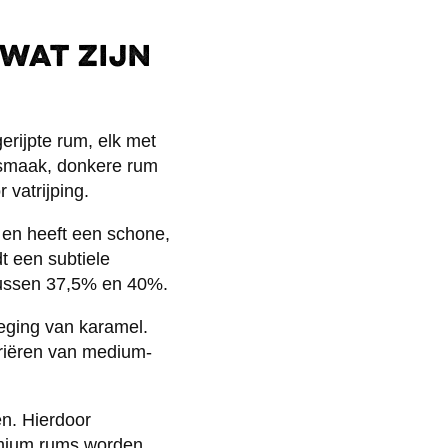
wat zijn
erijpte rum, elk met
 smaak, donkere rum
vatrijping.
 en heeft een schone,
t een subtiele
tussen 37,5% en 40%.
oeging van karamel.
riëren van medium-
en. Hierdoor
remium rums worden