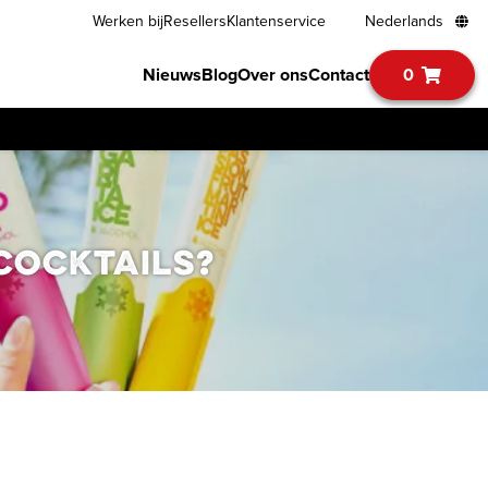
Werken bij
Resellers
Klantenservice
Nederlands
Nieuws
Blog
Over ons
Contact
0
 cocktails?