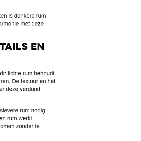
nten is donkere rum
 harmonie met deze
tails en
dt: lichte rum behoudt
uren. De textuur en het
eer deze verdund
nsievere rum nodig
den rum werkt
komen zonder te