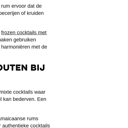
te rum ervoor dat de
pecerijen of kruiden
e
frozen cocktails met
maken gebruiken
t harmoniëren met de
outen bij
emixte cocktails waar
il kan bederven. Een
Jamaicaanse rums
authentieke cocktails