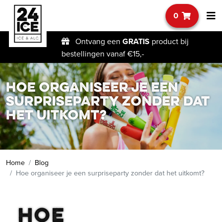
0
Ontvang een
GRATIS
product bij
bestellingen vanaf €15,-
Hoe organiseer je een
surpriseparty zonder dat
het uitkomt?
Home
Blog
Hoe organiseer je een surpriseparty zonder dat het uitkomt?
Hoe