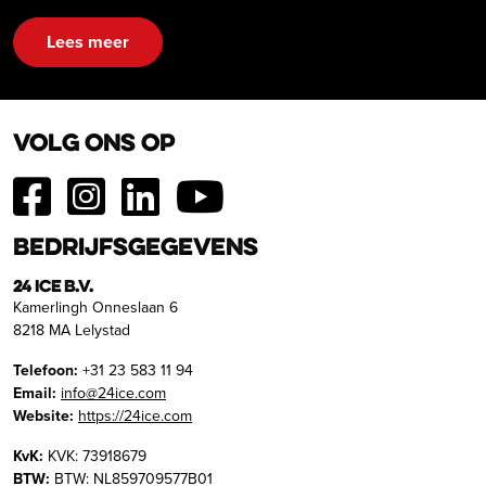
Lees meer
Volg ons op
Bedrijfsgegevens
24 ICE B.V.
Kamerlingh Onneslaan 6
8218 MA Lelystad
Telefoon:
+31 23 583 11 94
Email:
info@24ice.com
Website:
https://24ice.com
KvK:
KVK: 73918679
BTW:
BTW: NL859709577B01