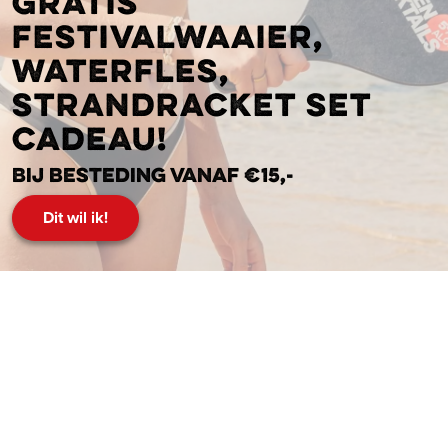
Gratis
festivalwaaier,
waterfles,
strandracket set
cadeau!
Bij besteding vanaf €15,-
Dit wil ik!