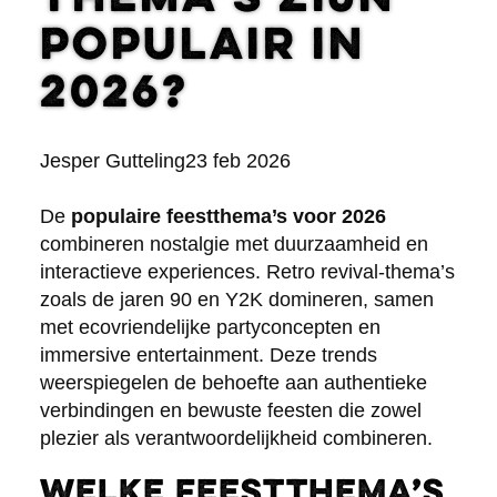
thema’s zijn
populair in
2026?
Posted
Jesper Gutteling
23 feb 2026
by:
De
populaire feestthema’s voor 2026
combineren nostalgie met duurzaamheid en
interactieve experiences. Retro revival-thema’s
zoals de jaren 90 en Y2K domineren, samen
met ecovriendelijke partyconcepten en
immersive entertainment. Deze trends
weerspiegelen de behoefte aan authentieke
verbindingen en bewuste feesten die zowel
plezier als verantwoordelijkheid combineren.
Welke feestthema’s