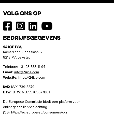
Volg ons op
Bedrijfsgegevens
24 ICE B.V.
Kamerlingh Onneslaan 6
8218 MA Lelystad
Telefoon:
+31 23 583 11 94
Email:
info@24ice.com
Website:
https://24ice.com
KvK:
KVK: 73918679
BTW:
BTW: NL859709577B01
De Europese Commissie biedt een platform voor
onlinegeschillenbeslechting
(OS):
https://ec.europa.eu/consumers/odr