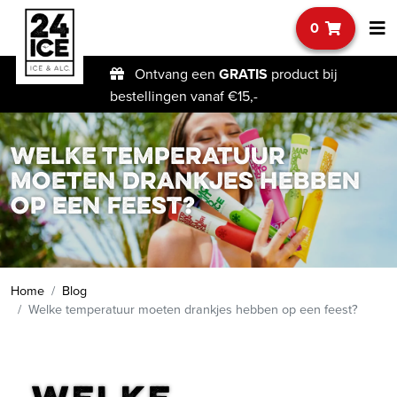
0
Ontvang een
GRATIS
product bij
bestellingen vanaf €15,-
Welke temperatuur
moeten drankjes hebben
op een feest?
Home
Blog
Welke temperatuur moeten drankjes hebben op een feest?