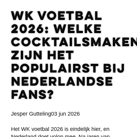
WK voetbal
2026: welke
cocktailsmake
zijn het
populairst bij
Nederlandse
fans?
Posted
Jesper Gutteling
03 jun 2026
by:
Het WK voetbal 2026 is eindelijk hier, en
Nederland doet volop mee. Na jaren van