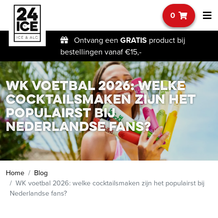
0
Ontvang een
GRATIS
product bij
bestellingen vanaf €15,-
WK voetbal 2026: welke
cocktailsmaken zijn het
populairst bij
Nederlandse fans?
Home
Blog
WK voetbal 2026: welke cocktailsmaken zijn het populairst bij
Nederlandse fans?