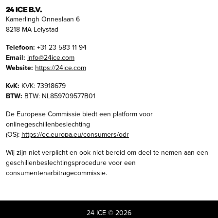
24 ICE B.V.
Kamerlingh Onneslaan 6
8218 MA Lelystad
Telefoon:
+31 23 583 11 94
Email:
info@24ice.com
Website:
https://24ice.com
KvK:
KVK: 73918679
BTW:
BTW: NL859709577B01
De Europese Commissie biedt een platform voor
onlinegeschillenbeslechting
(OS):
https://ec.europa.eu/consumers/odr
Wij zijn niet verplicht en ook niet bereid om deel te nemen aan een
geschillenbeslechtingsprocedure voor een
consumentenarbitragecommissie.
24 ICE © 2026