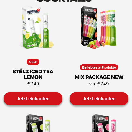
NEU!
Beliebteste Produkte
STËLZ Iced Tea
Lemon
Mix Package NEW
€7.49
v.a. €7.49
Jetzt einkaufen
Jetzt einkaufen