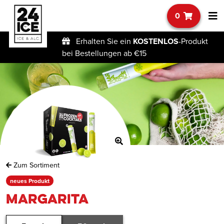
0
Erhalten Sie ein
KOSTENLOS
-Produkt
bei Bestellungen ab €15
Zum Sortiment
neues Produkt
Margarita