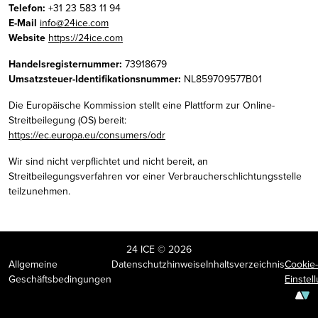
Telefon:
+31 23 583 11 94
E-Mail
info@24ice.com
Website
https://24ice.com
Handelsregisternummer:
73918679
Umsatzsteuer-Identifikationsnummer:
NL859709577B01
Die Europäische Kommission stellt eine Plattform zur Online-
Streitbeilegung (OS) bereit:
https://ec.europa.eu/consumers/odr
Wir sind nicht verpflichtet und nicht bereit, an
Streitbeilegungsverfahren vor einer Verbraucherschlichtungsstelle
teilzunehmen.
24 ICE © 2026
Allgemeine
Datenschutzhinweise
Inhaltsverzeichnis
Cookie-
Geschäftsbedingungen
Einstel