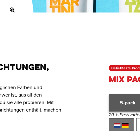
ichtungen,
Beliebteste Prod
Mix P
öglichen Farben und
er ist, aus all den
u sie alle probieren! Mit
5-pack
srichtungen enthält, machen
20 % Preisvorte