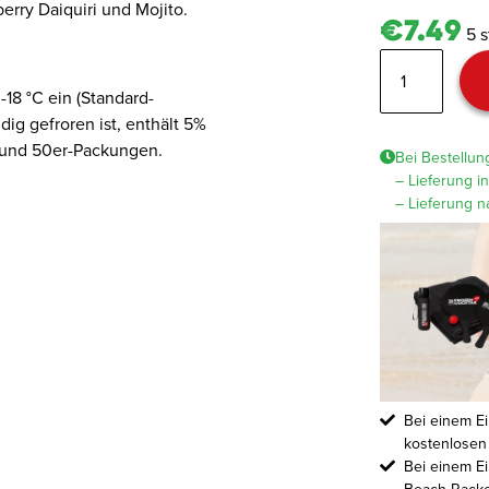
erry Daiquiri und Mojito.
€7.49
5 s
Mix
Package
-18 °C ein (Standard-
NEW
ig gefroren ist, enthält 5%
Menge
r- und 50er-Packungen.
Bei Bestellun
– Lieferung i
– Lieferung n
Bei einem Ei
kostenlosen
Bei einem Ei