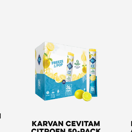
m
Karvan Cevitam
Citroen 50-pack