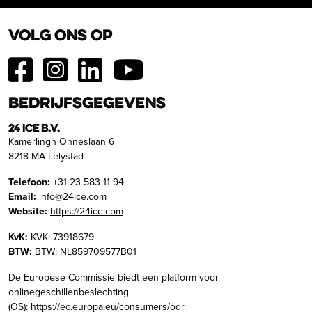
Volg ons op
Bedrijfsgegevens
24 ICE B.V.
Kamerlingh Onneslaan 6
8218 MA Lelystad
Telefoon:
+31 23 583 11 94
Email:
info@24ice.com
Website:
https://24ice.com
KvK:
KVK: 73918679
BTW:
BTW: NL859709577B01
De Europese Commissie biedt een platform voor
onlinegeschillenbeslechting
(OS):
https://ec.europa.eu/consumers/odr