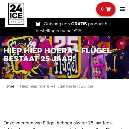
0
Ontvang een
GRATIS
product bij
bestellingen vanaf €15,-
Hiep hiep hoera – Flügel
bestaat 25 jaar!
Home
Hiep hiep hoera – Flügel bestaat 25 jaar!
Onze vrienden van Flügel hebben alweer 25 jaar feest