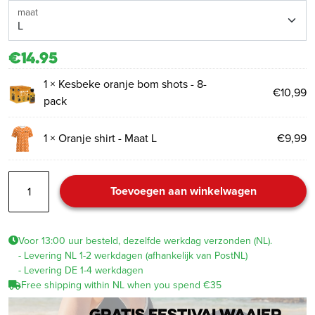
maat
€14.95
1 ×
Kesbeke oranje bom shots - 8-
€
10,99
pack
1 ×
Oranje shirt - Maat L
€
9,99
Combideal
Toevoegen aan winkelwagen
Oranje
shirt
-
Voor 13:00 uur besteld, dezelfde werkdag verzonden (NL).
Maat
- Levering NL 1-2 werkdagen (afhankelijk van PostNL)
L
- Levering DE 1-4 werkdagen
+
Free shipping within NL when you spend €35
Oranje
bom