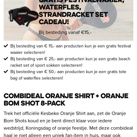
Gratis
festivalwaaier,
shots
waterfles,
(8-
strandracket set
pack)
cadeau!
aantal
Bij besteding vanaf €15,-
Bij besteding van € 15,- aan producten kun je een gratis festival
waaier selecteren!
Bij besteding van € 25,- aan producten kun je een gratis beach
racket set of sport sokken selecteren!
Bij besteding van € 50,- aan producten kun je een gratis tote
bag of waterfles selecteren!
Combideal Oranje Shirt + Oranje
Bom Shot 8-Pack
Trek het officiële Kesbeke Oranje Shirt aan, zet de Oranje
Bom Shots koud en je bent direct klaar voor iedere
wedstrijd, Koningsdag of oranje feestje. Met deze combideal
haal je niet alleen een uniek fan-item in huis, maar ook