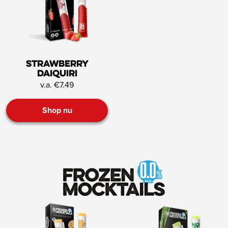
Strawberry
Daiquiri
v.a. €7.49
Shop nu