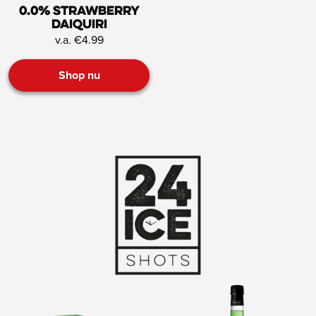
0.0% Strawberry
Daiquiri
v.a. €4.99
Shop nu