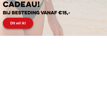
cadeau!
Bij besteding vanaf €15,-
Dit wil ik!