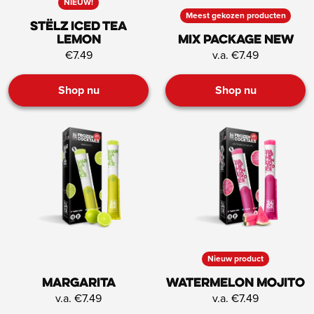
NIEUW!
Meest gekozen producten
STËLZ Iced Tea
Lemon
Mix Package NEW
€7.49
v.a. €7.49
Shop nu
Shop nu
Nieuw product
Margarita
Watermelon mojito
v.a. €7.49
v.a. €7.49