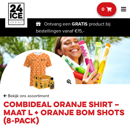
0
Ontvang een
GRATIS
product bij
bestellingen vanaf €15,-
Bekijk ons assortiment
Combideal Oranje shirt –
Maat L + Oranje bom shots
(8-pack)