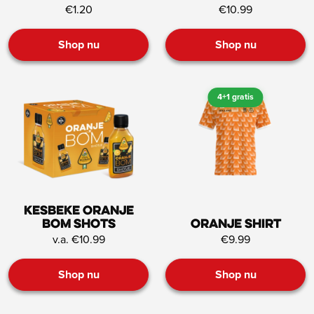
€1.20
€10.99
Shop nu
Shop nu
4+1 gratis
Kesbeke oranje
bom shots
Oranje shirt
v.a. €10.99
€9.99
Shop nu
Shop nu